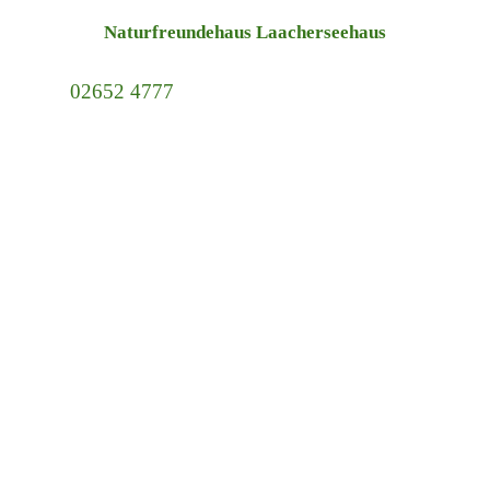
Direkt zum Seiteninhalt
Naturfreundehaus Laacherseehaus
02652 4777