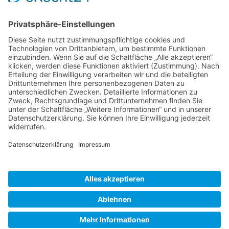
Wir benötigen Ihre Zustimmung, um den
Google Maps-Service zu laden!
Wir verwenden einen Service eines Drittanbieters, um
Karteninhalte einzubetten. Dieser Service kann Daten zu
Ihren Aktivitäten sammeln. Bitte lesen Sie die Details
durch und stimmen Sie der Nutzung des Service zu, um
diese Karte anzuzeigen.
Datenschutz
Impressum
Mehr Informationen
Akzeptieren